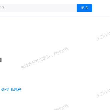
搜 索
引
AI键使用教程